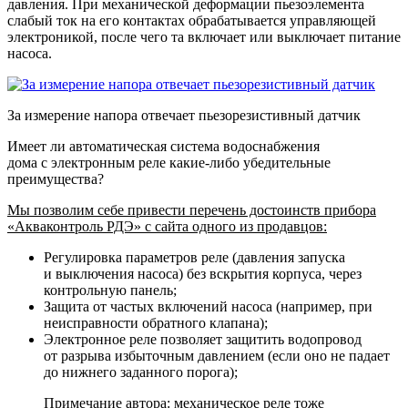
давления. При механической деформации пьезоэлемента
слабый ток на его контактах обрабатывается управляющей
электроникой, после чего та включает или выключает питание
насоса.
За измерение напора отвечает пьезорезистивный датчик
Имеет ли автоматическая система водоснабжения
дома с электронным реле какие-либо убедительные
преимущества?
Мы позволим себе привести перечень достоинств прибора
«Акваконтроль РДЭ» с сайта одного из продавцов:
Регулировка параметров реле (давления запуска
и выключения насоса) без вскрытия корпуса, через
контрольную панель;
Защита от частых включений насоса (например, при
неисправности обратного клапана);
Электронное реле позволяет защитить водопровод
от разрыва избыточным давлением (если оно не падает
до нижнего заданного порога);
Примечание автора: механическое реле тоже