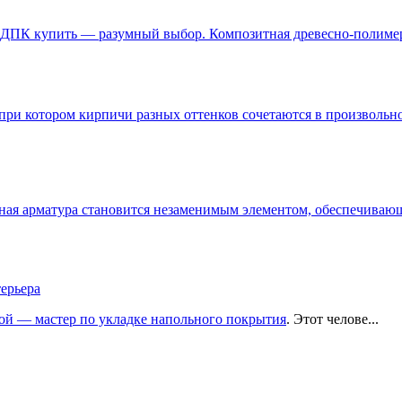
ка ДПК купить — разумный выбор. Композитная древесно-полимер
при котором кирпичи разных оттенков сочетаются в произвольно
лёная арматура становится незаменимым элементом, обеспечиваю
ерьера
ерой —
мастер по укладке напольного покрытия
. Этот челове...