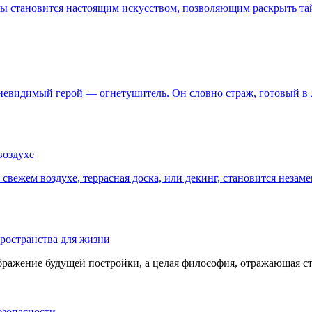
ны становится настоящим искусством, позволяющим раскрыть тай
невидимый герой — огнетушитель. Он словно страж, готовый в 
воздухе
а свежем воздухе, террасная доска, или декинг, становится неза
ространства для жизни
бражение будущей постройки, а целая философия, отражающая ст
езопасности