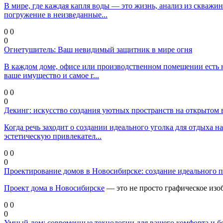
В мире, где каждая капля воды — это жизнь, анализ из скважи
погружение в неизведанные...
0
0
0
Огнетушитель: Ваш невидимый защитник в мире огня
В каждом доме, офисе или производственном помещении есть 
ваше имущество и самое г...
0
0
0
Декинг: искусство создания уютных пространств на открытом 
Когда речь заходит о создании идеального уголка для отдыха н
эстетическую привлекател...
0
0
0
Проектирование домов в Новосибирске: создание идеального п
Проект дома в Новосибирске
— это не просто графическое изо
0
0
0
Умный дом: современные технологии для вашего комфорта и б