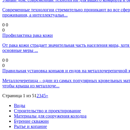
Современные технологии стремительно проникают во все сферы
проживания, а интеллектуальн...
0
0
0
Профилактика рака кожи
От рака кожи страдает значительная часть населения мира, хотя
основные меры ...
0
0
0
Правильная установка коньков и ендов на металлочерепичной
Металлочерепица – один из самых популярных кровельных мате
чтобы крыша из металлоче...
Страница 1 из 5
1
2
3
4
5
»
Виды
Строительство и проектирование
Материалы для сооружения колодца
Бурение скважин
Рытье и копание