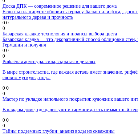
0
Доска ДПК — современное решение для вашего дома
Если вы планируете обновить террасу, балкон или фасад, дос
натурального дерева и прочность
0
0
0
Баварская кладка: технология и нюансы выбора цвета
Баварская кладка — это декоративный способ облицовки стен, 
Германии и получил
0
0
0
Рифлёная арматура: сила, скрытая в деталях
В мире строительства, где каждая деталь имеет значение, риф
словно мускулы, под...
0
0
0
Мастер по укладке напольного покрытия: художник вашего инт
В каждом доме, где царит уют и гармония, есть незаметный г
0
0
0
Тайны подземных глубин: анализ воды из скважины