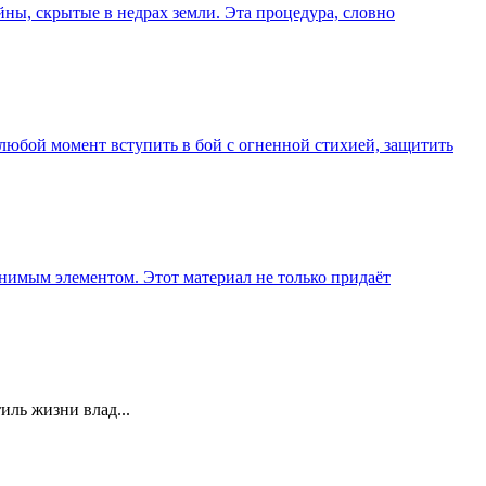
ны, скрытые в недрах земли. Эта процедура, словно
любой момент вступить в бой с огненной стихией, защитить
менимым элементом. Этот материал не только придаёт
иль жизни влад...