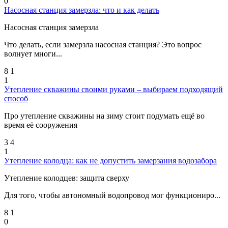
0
Насосная станция замерзла: что и как делать
Насосная станция замерзла
Что делать, если замерзла насосная станция? Это вопрос
волнует многи...
8
1
1
Утепление скважины своими руками – выбираем подходящий
способ
Про утепление скважины на зиму стоит подумать ещё во
время её сооружения
3
4
1
Утепление колодца: как не допустить замерзания водозабора
Утепление колодцев: защита сверху
Для того, чтобы автономный водопровод мог функциониро...
8
1
0