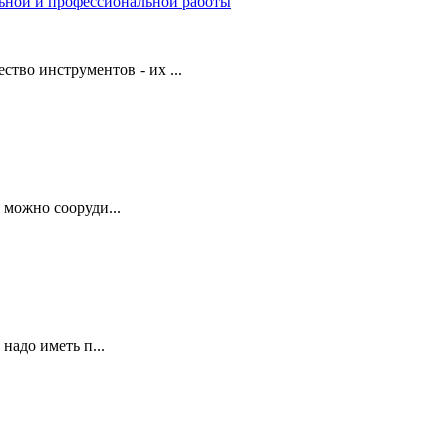
льной и профессиональной работы
ство инструментов - их ...
 можно сооруди...
надо иметь п...