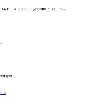
ых, глиняных или суглинистых почв...
.
го дом...
обно