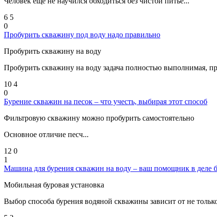
Человек ещё не научился обходиться без чистой питье...
6
5
0
Пробурить скважину под воду надо правильно
Пробурить скважину на воду
Пробурить скважину на воду задача полностью выполнимая, при
10
4
0
Бурение скважин на песок – что учесть, выбирая этот способ
Фильтровую скважину можно пробурить самостоятельно
Основное отличие песч...
12
0
1
Машина для бурения скважин на воду – ваш помощник в деле б
Мобильная буровая установка
Выбор способа бурения водяной скважины зависит от не только 