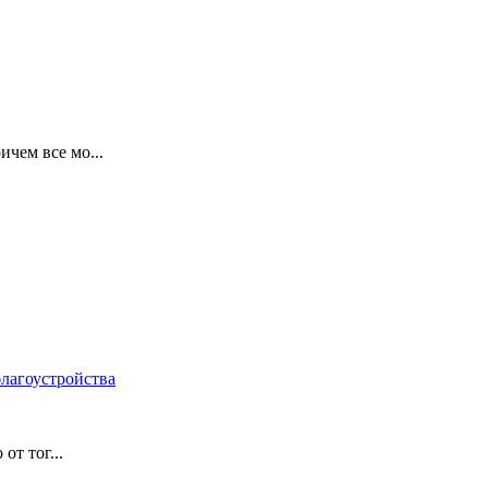
чем все мо...
лагоустройства
от тог...