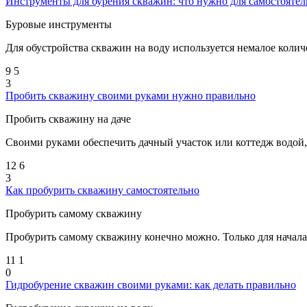
Инструменты для бурения скважин: что нужно для самостояте
Буровые инструменты
Для обустройства скважин на воду используется немалое количе
9
5
3
Пробить скважину своими руками нужно правильно
Пробить скважину на даче
Своими руками обеспечить дачный участок или коттедж водой,
12
6
3
Как пробурить скважину самостоятельно
Пробурить самому скважину
Пробурить самому скважину конечно можно. Только для начала 
11
1
0
Гидробурение скважин своими руками: как делать правильно