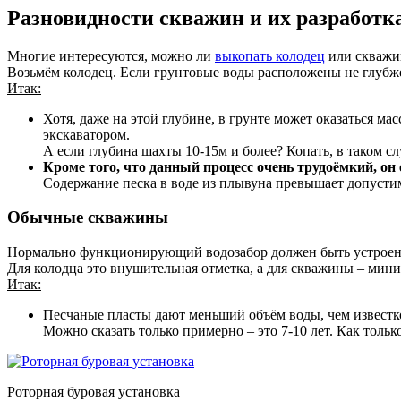
Разновидности скважин и их разработк
Многие интересуются, можно ли
выкопать колодец
или скважин
Возьмём колодец. Если грунтовые воды расположены не глубже
Итак:
Хотя, даже на этой глубине, в грунте может оказаться м
экскаватором.
А если глубина шахты 10-15м и более? Копать, в таком с
Кроме того, что данный процесс очень трудоёмкий, он 
Содержание песка в воде из плывуна превышает допустим
Обычные скважины
Нормально функционирующий водозабор должен быть устроен не
Для колодца это внушительная отметка, а для скважины – мин
Итак:
Песчаные пласты дают меньший объём воды, чем известк
Можно сказать только примерно – это 7-10 лет. Как тольк
Роторная буровая установка