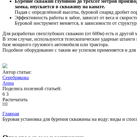
Бурение скважин глубиною до трёхсот метров производ
замка, опускается в скважину на канате.
Падая с определённой высоты, буровой снаряд дробит по
Эффективность работы в забое, зависит от веса и скорости
Буровой инструмент меняется, в зависимости от структ
Для разработки свехглубоких скважин (от 600м) есть и другой
В этом случае, используются телескопические ударные штанги
базе мощного грузового автомобиля или трактора.
Подобное оборудование с таким же успехом применяется и для
Автор статьи:
Серебрякова
Анна
Поделись полезной статьей:
6
3
Распечатать
Главная
Буровая установка для бурения скважины на воду: виды и спо