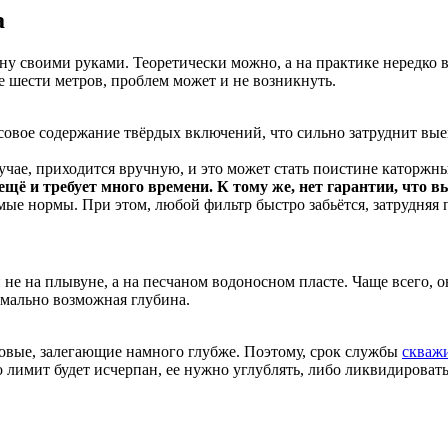
а
у своими руками. Теоретически можно, а на практике нередко в
 шести метров, проблем может и не возникнуть.
ассовое содержание твёрдых включений, что сильно затруднит вые
лучае, приходится вручную, и это может стать поистине каторжн
ещё и требует много времени. К тому же, нет гарантии, что 
ые нормы. При этом, любой фильтр быстро забьётся, затрудняя 
 на плывуне, а на песчаном водоносном пласте. Чаще всего, он
имально возможная глубина.
овые, залегающие намного глубже. Поэтому, срок службы
скважи
о лимит будет исчерпан, ее нужно углублять, либо ликвидировать