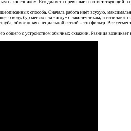
ым наконечником. Его диаметр превышает соответствующий разм
ышеописанных способа. Сначала работа идёт всухую, максималь
ащего воду, бур меняют на «иглу» с наконечником, и начинают п
труба, обмотанная специальной сеткой – это фильтр. Все сегме
о общего с устройством обычных скважин. Разница возникает в 