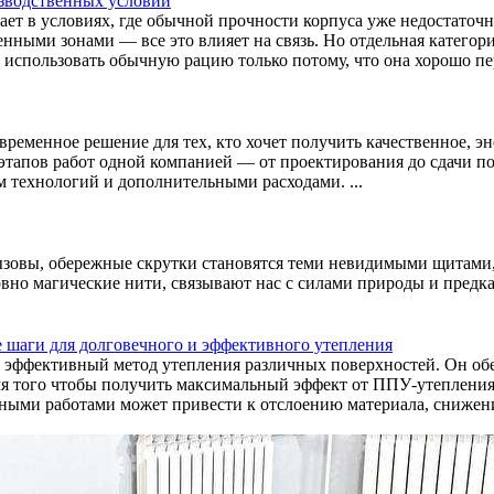
изводственных условий
ет в условиях, где обычной прочности корпуса уже недостаточн
ыми зонами — все это влияет на связь. Но отдельная категория 
использовать обычную рацию только потому, что она хорошо пере
временное решение для тех, кто хочет получить качественное, 
этапов работ одной компанией — от проектирования до сдачи пол
 технологий и дополнительными расходами. ...
ызовы, обережные скрутки становятся теми невидимыми щитами,
но магические нити, связывают нас с силами природы и предками
 шаги для долговечного и эффективного утепления
 эффективный метод утепления различных поверхностей. Он об
ля того чтобы получить максимальный эффект от ППУ-утепления 
ыми работами может привести к отслоению материала, снижению 