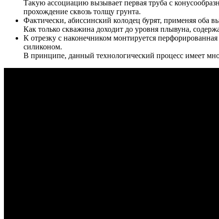
Такую ассоциацию вызывает первая труба с конусообразн
прохождение сквозь толщу грунта.
Фактически, абиссинский колодец бурят, применяя оба в
Как только скважина доходит до уровня плывуна, содерж
К отрезку с наконечником монтируется перфорированная 
силиконом.
В принципе, данный технологический процесс имеет мног