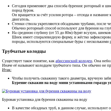
Сегодня применяют два способа бурения: роторный и шн
пород буром.
Он вращается за счёт усилия ротора – отсюда и название
двигатель.
Стенки ствола укрепляются обсадными трубами, после че
Обычно роторный способ используют для бурения на глуб
На среднюю глубину (от 55 до 80м) бурят всухую, шнековы
Шнек имеет спиралевидную форму, и жёстко зафиксирован
породы, используются специальные буры с несколькими 
Трубчатые колодцы
Существует такое понятие, как
абиссинский колодец
. Она небо
Иначе её называют колодцем трубчатого типа. Он обычно не пр
Итак:
Чтобы получить скважину такого диаметра, вручную заб
Бурение скважин на воду мини установками гораздо уп
Буровая установка для бурения скважины на воду
В качестве обсадных труб, в данном случае, используют 