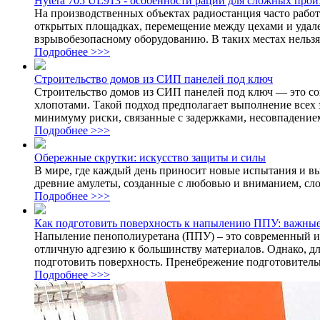
Hytera 705 UL913 - особенности рации для сложных про
На производственных объектах радиостанция часто работа
открытых площадках, перемещение между цехами и удаленн
взрывобезопасному оборудованию. В таких местах нельзя 
Подробнее >>>
Строительство домов из СИП панелей под ключ
Строительство домов из СИП панелей под ключ — это со
хлопотами. Такой подход предполагает выполнение всех 
минимуму риски, связанные с задержками, несовпадением
Подробнее >>>
Обережные скрутки: искусство защиты и силы
В мире, где каждый день приносит новые испытания и в
древние амулеты, созданные с любовью и вниманием, слов
Подробнее >>>
Как подготовить поверхность к напылению ППУ: важные
Напыление пенополиуретана (ППУ) – это современный и
отличную адгезию к большинству материалов. Однако, д
подготовить поверхность. Пренебрежение подготовительн
Подробнее >>>