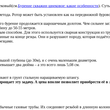
ековый(см.
Бурение скважин шнековое: какие особенности
). Сут
 метода. Ротор может быть установлен как на передвижной буро
го бурение продолжается шарошечным долотом. Чем сильнее загл
ину до 50-55 метров.
м способом. Для этого используется сварная конструкция из тру
ные на конце резцы. Они и разрушают породу, которая подаётся
резцами.
льшой глубины (до 30м), и с очень маленьким диаметром.
евышает два дюйма – а это всего лишь 5,08 см.
ивают в грунт стальную наращиваемую штангу.
рощает эту задачу. А цена вполне позволяет приобрести её в 
обычные газовые трубы. Их соединяют резьбой в длинную колонну