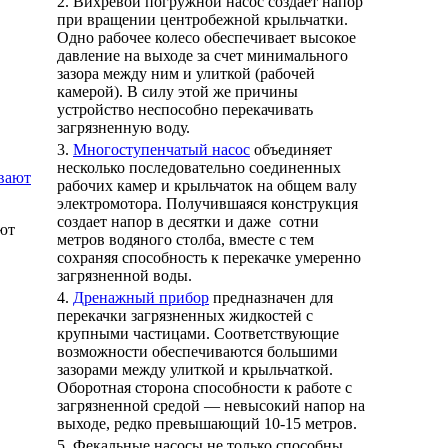
2. Вихревой погружной насос создает напор
при вращении центробежной крыльчатки.
Одно рабочее колесо обеспечивает высокое
давление на выходе за счет минимального
зазора между ним и улиткой (рабочей
камерой). В силу этой же причины
устройство неспособно перекачивать
загрязненную воду.
3.
Многоступенчатый насос
объединяет
несколько последовательно соединенных
рабочих камер и крыльчаток на общем валу
электромотора. Получившаяся конструкция
создает напор в десятки и даже сотни
ют
метров водяного столба, вместе с тем
сохраняя способность к перекачке умеренно
загрязненной воды.
4.
Дренажный прибор
предназначен для
перекачки загрязненных жидкостей с
крупными частицами. Соответствующие
возможности обеспечиваются большими
зазорами между улиткой и крыльчаткой.
Оборотная сторона способности к работе с
загрязненной средой — невысокий напор на
выходе, редко превышающий 10-15 метров.
5. Фекальные насосы не только способны