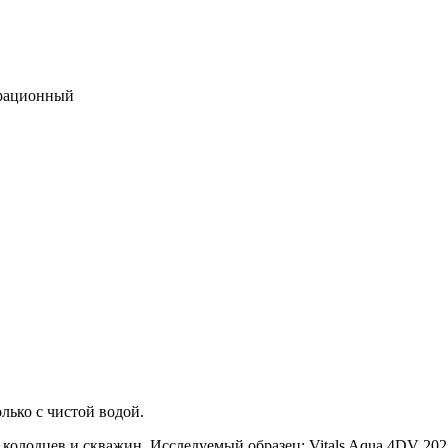
рационный
лько с чистой водой.
колодцев и скважин. Исследуемый образец: Vitals Aqua 4DV 2023