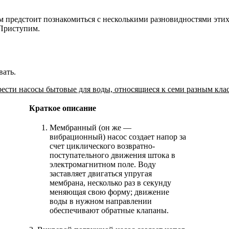
ам предстоит познакомиться с несколькими разновидностями этих
 Приступим.
вать.
ести насосы бытовые для воды, относящиеся к семи разным клас
Краткое описание
Мембранный (он же —
вибрационный) насос создает напор за
счет циклического возвратно-
поступательного движения штока в
электромагнитном поле. Воду
заставляет двигаться упругая
мембрана, несколько раз в секунду
меняющая свою форму; движение
воды в нужном направлении
обеспечивают обратные клапаны.