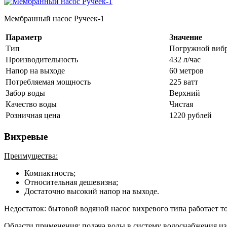
Мембранный насос Ручеек-1
Параметр
Значение
Тип
Погружной виб
Производительность
432 л/час
Напор на выходе
60 метров
Потребляемая мощность
225 ватт
Забор воды
Верхний
Качество воды
Чистая
Розничная цена
1220 рублей
Вихревые
Преимущества:
Компактность;
Относительная дешевизна;
Достаточно высокий напор на выходе.
Недостаток: бытовой водяной насос вихревого типа работает то
Области применения: подача воды в систему водоснабжения из 