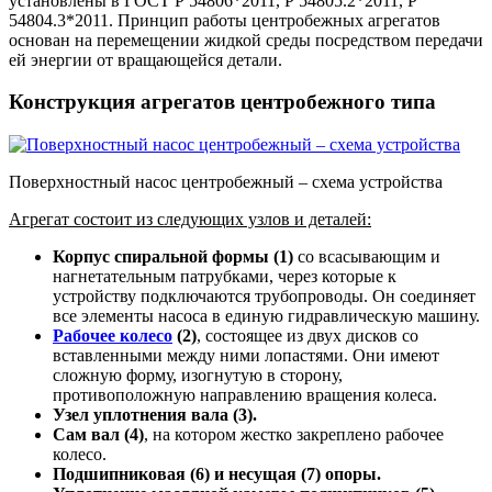
установлены в ГОСТ Р 54806*2011, Р 54805.2*2011, Р
54804.3*2011. Принцип работы центробежных агрегатов
основан на перемещении жидкой среды посредством передачи
ей энергии от вращающейся детали.
Конструкция агрегатов центробежного типа
Поверхностный насос центробежный – схема устройства
Агрегат состоит из следующих узлов и деталей:
Корпус спиральной формы (1)
со всасывающим и
нагнетательным патрубками, через которые к
устройству подключаются трубопроводы. Он соединяет
все элементы насоса в единую гидравлическую машину.
Рабочее колесо
(2)
, состоящее из двух дисков со
вставленными между ними лопастями. Они имеют
сложную форму, изогнутую в сторону,
противоположную направлению вращения колеса.
Узел уплотнения вала (3).
Сам вал (4)
, на котором жестко закреплено рабочее
колесо.
Подшипниковая (6) и несущая (7) опоры.