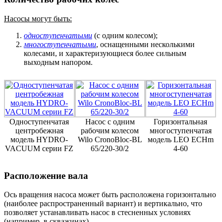
Насосы могут быть:
одноступенчатыми
(с одним колесом);
многоступенчатыми
, оснащенными несколькими
колесами, и характеризующиеся более сильным
выходным напором.
Одноступенчатая
Насос с одним
Горизонтальная
центробежная
рабочим колесом
многоступенчатая
модель HYDRO-
Wilo CronoBloc-BL
модель LEO ECHm
VACUUM серии FZ
65/220-30/2
4-60
Расположение вала
Ось вращения насоса может быть расположена горизонтально
(наиболее распространенный вариант) и вертикально, что
позволяет устанавливать насос в стесненных условиях
(например, в скважинах).