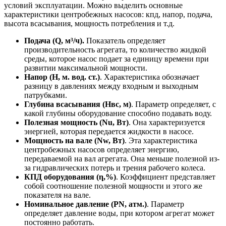
условий эксплуатации. Можно выделить основные
характеристики центробежных насосов: кпд, напор, подача,
высота всасывания, мощность потребления и т.д.
Подача (Q, м³/ч).
Показатель определяет
производительность агрегата, то количество жидкой
среды, которое насос подает за единицу времени при
развитии максимальной мощности.
Напор (H, м. вод. ст.)
. Характеристика обозначает
разницу в давлениях между входным и выходным
патрубками.
Глубина всасывания (Нвс, м)
. Параметр определяет, с
какой глубины оборудование способно подавать воду.
Полезная мощность (Nu, Вт)
. Она характеризуется
энергией, которая передается жидкости в насосе.
Мощность на вале (Nw, Вт)
. Эта характеристика
центробежных насосов определяет энергию,
передаваемой на вал агрегата. Она меньше полезной из-
за гидравлических потерь и трения рабочего колеса.
КПД оборудования (η,%)
. Коэффициент представляет
собой соотношение полезной мощности и этого же
показателя на вале.
Номинальное давление (PN, атм.)
. Параметр
определяет давление воды, при котором агрегат может
постоянно работать.