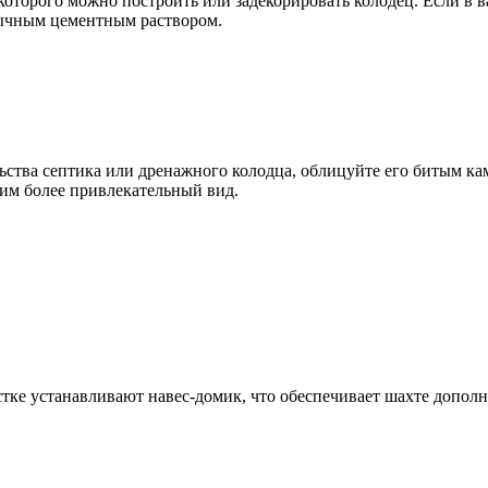
которого можно построить или задекорировать колодец. Если в 
бычным цементным раствором.
ельства септика или дренажного колодца, облицуйте его битым 
им более привлекательный вид.
тке устанавливают навес-домик, что обеспечивает шахте дополн