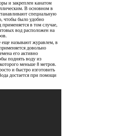
оры и закреплен канатом
ллическим. В основном в
устанавливают специальную
о, чтобы было удобно
д применяется в том случае,
нтовых вод расположен на
ров.
 еще называют журавлем, в
применяется довольно
емена его активно
обы поднять воду из
 которого меньше 8 метров.
росто и быстро изготовить
Вода достается при помощи