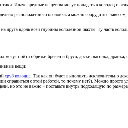
птики. Иначе вредные вещества могут попадать в колодец и эти
тдельно расположенного оголовка, а можно соорудить с навесом
 на друга вдоль всей глубины колодезной шахты. Ту часть колод
 могут пойти обрезки бревен и бруса, доски, вагонка, дранка, 
юзивные вещи:
ный
сруб колодца
. Так как он будет выполнять исключительно дек
оянии справиться с этой работой, то почему нет?). Можно просто
ли, но это не важно – поставьте внутрь подходящую по размерам