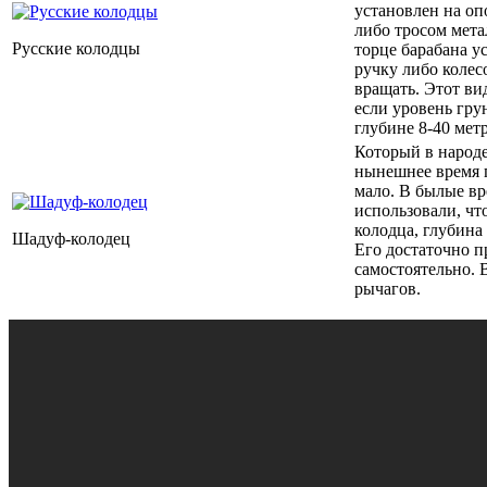
установлен на оп
либо тросом мета
Русские колодцы
торце барабана 
ручку либо колес
вращать. Этот ви
если уровень гру
глубине 8-40 мет
Который в народе
нынешнее время 
мало. В былые вр
использовали, чт
колодца, глубина
Шадуф-колодец
Его достаточно п
самостоятельно. 
рычагов.