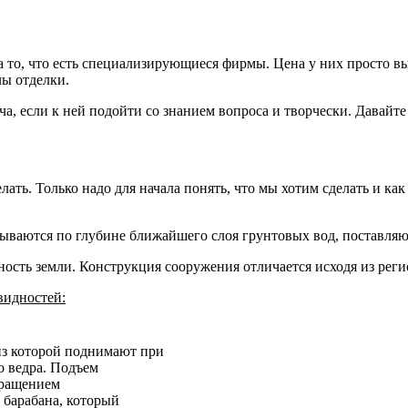
 то, что есть специализирующиеся фирмы. Цена у них просто вы
лы отделки.
а, если к ней подойти со знанием вопроса и творчески. Давайте
ать. Только надо для начала понять, что мы хотим сделать и как
итываются по глубине ближайшего слоя грунтовых вод, поставля
ность земли. Конструкция сооружения отличается исходя из рег
видностей:
из которой поднимают при
 ведра. Подъем
вращением
 барабана, который