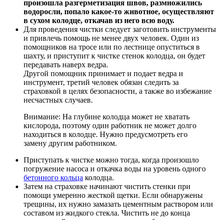
произошла разгерметизация швов, размножились
водоросли, попало какое-то животное, осуществляют
в сухом колодце, откачав из него всю воду.
Для проведения чистки следует заготовить инструменты
и привлечь помощь не менее двух человек. Один из
помощников на тросе или по лестнице опуститься в
шахту, и приступит к чистке стенок колодца, он будет
передавать наверх ведра.
Другой помощник принимает и подает ведра и
инструмент, третий человек обязан следить за
страховкой в целях безопасности, а также во избежание
несчастных случаев.
Внимание: На глубине колодца может не хватать
кислорода, поэтому один работник не может долго
находиться в колодце. Нужно предусмотреть его
замену другим работником.
Приступать к чистке можно тогда, когда произошло
погружение насоса и откачка воды на уровень одного
бетонного кольца
колодца.
Затем на страховке начинают чистить стенки при
помощи умеренно жесткой щетки. Если обнаружены
трещины, их нужно замазать цементным раствором или
составом из жидкого стекла. Чистить не до конца