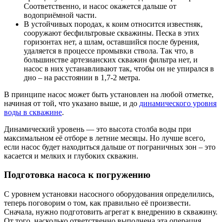
Соответственно, и насос окажется дальше от
водоприёмной части.
В устойчивых породах, к коим относится известняк,
сооружают бесфильтровые скважины. Песка в этих
горизонтах нет, а шлам, оставшийся после бурения,
удаляется в процессе промывки ствола. Так что, в
большинстве артезианских скважин фильтра нет, и
насос в них устанавливают так, чтобы он не упирался в
дно – на расстоянии в 1,7-2 метра.
В принципе насос может быть установлен на любой отметке,
начиная от той, что указано выше, и до
динамического уровня
воды в скважине
.
Динамический уровень — это высота столба воды при
максимальном её отборе в летние месяцы. Но лучше всего,
если насос будет находиться дальше от пограничных зон – это
касается и мелких и глубоких скважин.
Подготовка насоса к погружению
С уровнем установки насосного оборудования определились,
теперь поговорим о том, как правильно её произвести.
Сначала, нужно подготовить агрегат к внедрению в скважину.
От того, насколько ответственно выполнена эта операция,