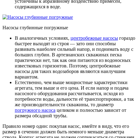
устойчивы к абразивному воздействию примесей,
содержащихся в воде.
Насосы глубинные погружные
В аналогичных условиях,
центробежные насосы
гораздо
быстрее выходят из строя — зато они способны
развивать наиболее сильный напор, и поднимать воду с
больших глубин. В артезианских скважинах песка
практически нет, так как они питаются из водоносных
известковых горизонтов. Поэтому, центробежные
насосы для таких водозаборов являются наилучшим
вариантом.
Естественно, чем выше мощностные характеристики
агрегата, тем выше и его цена. И если напор и подача
насосного оборудования рассчитывается, исходя из
потребности воды, дальности её транспортировки, а так
же производительности скважины, то диаметр
погружного насоса
целиком и полностью зависит от
размера обсадной трубы.
Правило номер один: покупая насос, имейте в виду, что его
размер в сечении должен быть немного меньше диаметра
ствола. Корпус агрегата не должен соприкасаться со стенками