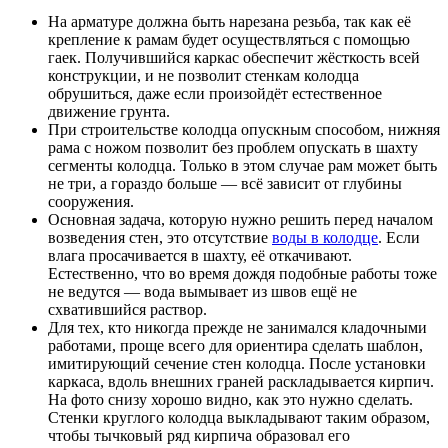
На арматуре должна быть нарезана резьба, так как её
крепление к рамам будет осуществляться с помощью
гаек. Получившийся каркас обеспечит жёсткость всей
конструкции, и не позволит стенкам колодца
обрушиться, даже если произойдёт естественное
движение грунта.
При строительстве колодца опускным способом, нижняя
рама с ножом позволит без проблем опускать в шахту
сегменты колодца. Только в этом случае рам может быть
не три, а гораздо больше — всё зависит от глубины
сооружения.
Основная задача, которую нужно решить перед началом
возведения стен, это отсутствие
воды в колодце
. Если
влага просачивается в шахту, её откачивают.
Естественно, что во время дождя подобные работы тоже
не ведутся — вода вымывает из швов ещё не
схватившийся раствор.
Для тех, кто никогда прежде не занимался кладочными
работами, проще всего для ориентира сделать шаблон,
имитирующий сечение стен колодца. После установки
каркаса, вдоль внешних граней раскладывается кирпич.
На фото снизу хорошо видно, как это нужно сделать.
Стенки круглого колодца выкладывают таким образом,
чтобы тычковый ряд кирпича образовал его