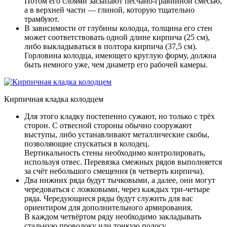
Потом его слоями засыпают песчано-гравийной смесью,
а в верхней части — глиной, которую тщательно
трамбуют.
В зависимости от глубины колодца, толщина его стен
может соответствовать одной длине кирпича (25 см),
либо выкладываться в полтора кирпича (37,5 см).
Горловина колодца, имеющего круглую форму, должна
быть немного уже, чем диаметр его рабочей камеры.
Кирпичная кладка колодцем
Для этого кладку постепенно сужают, но только с трёх
сторон. С отвесной стороны обычно сооружают
выступы, либо устанавливают металлические скобы,
позволяющие спускаться в колодец.
Вертикальность стены необходимо контролировать,
используя отвес. Перевязка смежных рядов выполняется
за счёт небольшого смещения (в четверть кирпича).
Два нижних ряда будут тычковыми, а далее, они могут
чередоваться с ложковыми, через каждых три-четыре
ряда. Чередующиеся ряды будут служить для вас
ориентиром для дополнительного армирования.
В каждом четвёртом ряду необходимо закладывать
стальную проволоку или тонкую полосу.