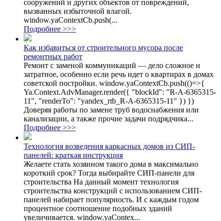
сооружений и других объектов от повреждений,
вызванных избыточной влагой.
window.yaContextCb.push(...
Подробнее >>>
Как избавиться от строительного мусора после
ремонтных работ
Ремонт с заменой коммуникаций — дело сложное и
затратное, особенно если речь идет о квартирах в домах
советской постройки. window.yaContextCb.push(()=>{
Ya.Context.AdvManager.render({ "blockId": "R-A-6365315-
11", "renderTo": "yandex_rtb_R-A-6365315-11" }) })
Доверяя работы по замене труб водоснабжения или
канализации, а также прочие задачи подрядчика...
Подробнее >>>
Технология возведения каркасных домов из СИП-
панелей: краткая инструкция
Желаете стать хозяином такого дома в максимально
короткий срок? Тогда выбирайте СИП-панели для
строительства На данный момент технология
строительства конструкций с использованием СИП-
панелей набирает популярность. И с каждым годом
процентное соотношение подобных зданий
увеличивается. window.yaContex...