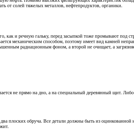
шую нефть. Помимо высоких фильтрующих характеристик облада
ать от солей тяжелых металлов, нефтепродуктов, органики.
го, как и речную гальку, перед засыпкой тоже промывают под ст
ется механическим способом, поэтому имеет вид камней неправи
ышенным радиационным фоном, а второй не очищает, а загрязняе
ется не прямо на дно, а на специальный деревянный щит. Либо 
 и два плоских обруча. Все детали должны быть из оцинкованной
жит.