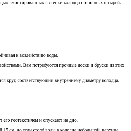
мощью вмонтированных в стенки колодца стопорных штырей.
ойчивая к воздействию воды.
войствами. Вам потребуются прочные доски и бруски из этих
ется круг, соответствующий внутреннему диаметру колодца.
 его геотекстилем и опускают на дно.
 15 см, но если столб воды в колодце небольшой, верхние