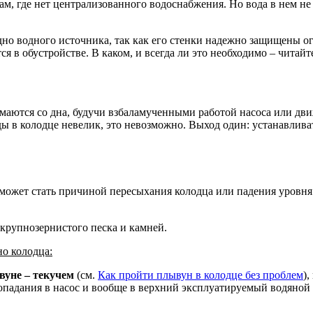
, где нет централизованного водоснабжения. Но вода в нем не в
дно водного источника, так как его стенки надежно защищены
 в обустройстве. В каком, и всегда ли это необходимо – читайт
аются со дна, будучи взбаламученными работой насоса или движ
ы в колодце невелик, это невозможно. Выход один: устанавливат
 может стать причиной пересыхания колодца или падения уровня 
 крупнозернистого песка и камней.
но колодца:
ывуне – текучем
(см.
Как пройти плывун в колодце без проблем
)
падания в насос и вообще в верхний эксплуатируемый водяной 