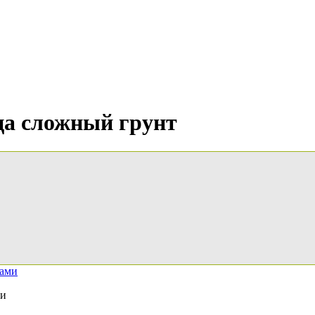
дца сложный грунт
ми