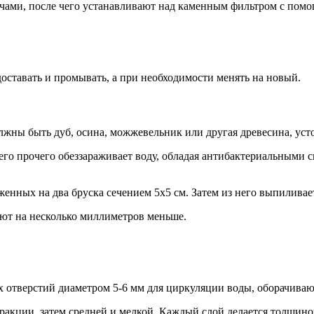
учами, после чего устанавливают над каменным фильтром с по
оставать и промывать, а при необходимости менять на новый.
олжны быть дуб, осина, можжевельник или другая древесина, уст
го прочего обеззараживает воду, обладая антибактериальными с
женных на два бруска сечением 5х5 см. Затем из него выпилива
ают на несколько миллиметров меньше.
 отверстий диаметром 5-6 мм для циркуляции воды, оборачивают
акции, затем средней и мелкой. Каждый слой делается толщиной