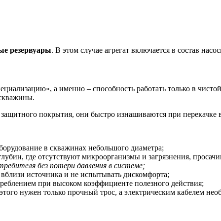
ые резервуары
. В этом случае агрегат включается в состав нас
ециализацию», а именно – способность работать только в чисто
 скважины.
 защитного покрытия, они быстро изнашиваются при перекачке
оборудование в скважинах небольшого диаметра;
 глубин, где отсутствуют микроорганизмы и загрязнения, просач
ребителя без потери давления в системе;
я вблизи источника и не испытывать дискомфорта;
треблением при высоком коэффициенте полезного действия;
 этого нужен только прочный трос, а электрическим кабелем не