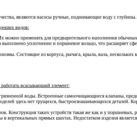
чества, являются насосы ручные, поднимающие воду с глубины.
дующих видов:
 Их можно применять для предварительного наполнения обычны
ста выполнено уплотнение и поршневое кольцо, что расширяет с
змы. Состоящие из корпуса, рычага, крыла, вала, нескольких 
т работать всасывающий элемент:
загрязненной воды. Встроенные самоочищающиеся клапаны, пре
делей здесь нет трущихся, быстроизнашивающихся деталей. Кор
ров. Конструкция таких устройств такая же как и у поршневых,
 в вертикальных прямых шахтах. Недостатком изделия является