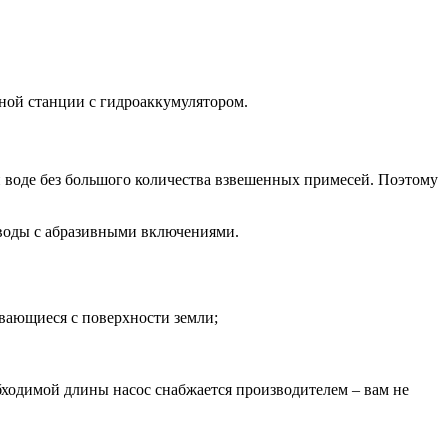
осной станции с гидроаккумулятором.
й воде без большого количества взвешенных примесей. Поэтому
 воды с абразивными включениями.
ивающиеся с поверхности земли;
обходимой длины насос снабжается производителем – вам не