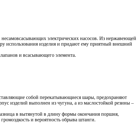
х несамовсасывающих электрических насосов. Из нержавеющей
феру использования изделия и придают ему приятный внешний
клапанов и всасывающего элемента.
дставляющие собой перекатывающиеся шары, предохраняют
пус изделий выполнен из чугуна, а из маслостойкой резины –
 разница в вытянутой в длину формы окончания поршня,
 громоздкость и вероятность обрыва штанги.