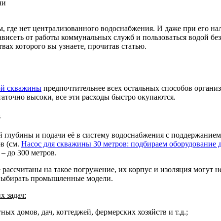
чи
, где нет централизованного водоснабжения. И даже при его на
исеть от работы коммунальных служб и пользоваться водой без
вах которого вы узнаете, прочитав статью.
ой скважины
предпочтительнее всех остальных способов организ
статочно высоки, все эти расходы быстро окупаются.
в
й глубины и подачи её в систему водоснабжения с поддержание
в (см.
Насос для скважины 30 метров: подбираем оборудование 
– до 300 метров.
рассчитаны на такое погружение, их корпус и изоляция могут не
т выбирать промышленные модели.
 задач:
ных домов, дач, коттеджей, фермерских хозяйств и т.д.;