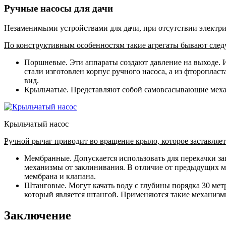
Ручные насосы для дачи
Незаменимыми устройствами для дачи, при отсутствии электри
По конструктивным особенностям такие агрегаты бывают сле
Поршневые. Эти аппараты создают давление на выходе.
стали изготовлен корпус ручного насоса, а из фторопла
вид.
Крыльчатые. Представляют собой самовсасывающие механи
Крыльчатый насос
Ручной рычаг приводит во вращение крыло, которое заставляе
Мембранные. Допускается использовать для перекачки 
механизмы от заклинивания. В отличие от предыдущих мо
мембрана и клапана.
Штанговые. Могут качать воду с глубины порядка 30 мет
который является штангой. Применяются такие механизмы
Заключение