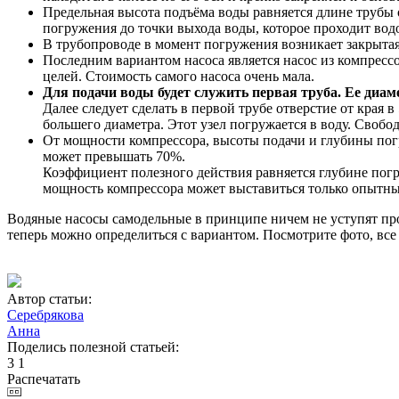
Предельная высота подъёма воды равняется длине трубы о
погружения до точки выхода воды, которое проходит вод
В трубопроводе в момент погружения возникает закрытая 
Последним вариантом насоса является насос из компрессор
целей. Стоимость самого насоса очень мала.
Для подачи воды будет служить первая труба. Ее диаме
Далее следует сделать в первой трубе отверстие от края 
большего диаметра. Этот узел погружается в воду. Свобо
От мощности компрессора, высоты подачи и глубины пог
может превышать 70%.
Коэффициент полезного действия равняется глубине пог
мощность компрессора может выставиться только опытны
Водяные насосы самодельные в принципе ничем не уступят пром
теперь можно определиться с вариантом. Посмотрите фото, все
Автор статьи:
Серебрякова
Анна
Поделись полезной статьей:
3
1
Распечатать