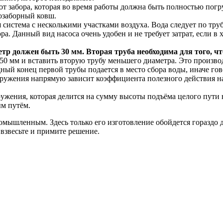
т забора, которая во время работы должна быть полностью погру
озаборный ковш.
система с несколькими участками воздуха. Вода следует по труб
а. Данный вид насоса очень удобен и не требует затрат, если в
тр должен быть 30 мм. Вторая труба необходима для того, чт
в 50 мм и вставить вторую трубу меньшего диаметра. Это произво
дный конец первой трубы подается в место сбора воды, иначе гов
ружения напрямую зависит коэффициента полезного действия на
ружения, которая делится на сумму высоты подъёма целого пут
м путём.
ышленным. Здесь только его изготовление обойдется гораздо де
 взвесьте и примите решение.