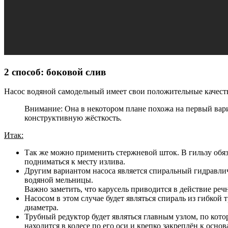
2 способ: боковой слив
Насос водяной самодельный имеет свои положительные качеств
Внимание: Она в некотором плане похожа на первый вари
конструктивную жёсткость.
Итак:
Так же можно применить стержневой шток. В гильзу обяз
подниматься к месту излива.
Другим вариантом насоса является спиральный гидравлич
водяной мельницы.
Важно заметить, что карусель приводится в действие реч
Насосом в этом случае будет являться спираль из гибкой
диаметра.
Трубный редуктор будет являться главным узлом, по кото
находится в колесе по его оси и крепко закреплён к осно