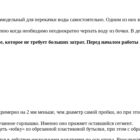
амодельный для перекачки воды самостоятельно. Одним из них 
нно когда необходимо неоднократно черпать воду из бочки. В де
ое, которое не требует больших затрат. Перед началом работ
римерно на 2 мм меньше, чем диаметр самой пробки, но при это
резанное горлышко. Именно оно прижмет оставшийся сегмент.
адеть «юбку» из обрезанной пластиковой бутылки, при этом с об
ся в действие несколькими нажатиями по оси штока. Впоследств