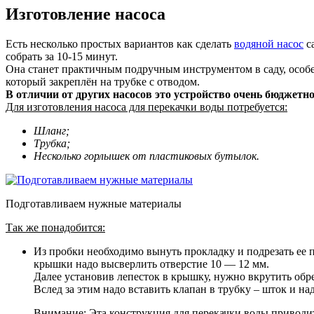
Изготовление насоса
Есть несколько простых вариантов как сделать
водяной насос
с
собрать за 10-15 минут.
Она станет практичным подручным инструментом в саду, особе
который закреплён на трубке с отводом.
В отличии от других насосов это устройство очень бюджетн
Для изготовления насоса для перекачки воды потребуется:
Шланг;
Трубка;
Несколько горлышек от пластиковых бутылок.
Подготавливаем нужные материалы
Так же понадобится:
Из пробки необходимо вынуть прокладку и подрезать ее п
крышки надо высверлить отверстие 10 — 12 мм.
Далее установив лепесток в крышку, нужно вкрутить об
Вслед за этим надо вставить клапан в трубку – шток и н
Внимание: Эта конструкция для перекачки воды приводит