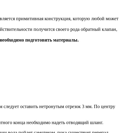
является примитивная конструкция, которую любой может
йствительности получится своего рода обратный клапан,
ы необходимо подготовить материалы.
м следует оставить нетронутым отрезок 3 мм. По центру
ратного конца необходимо надеть отводящий шланг.
ии вода пойдет самотеком, пока существует перепад