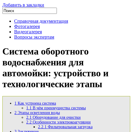
Добавить в закладки
Справочная документация
Фотогалерея
Видеогалерея
Вопросы экспертам
Система оборотного
водоснабжения для
автомойки: устройство и
технологические этапы
1
Как устроена система
1.1
В чём преимущества системы
2
Этапы осветления воды
2.1
Оборудование для очистки
2.2
Особенности электрокоагуляции
2.2.1
Фильтровальная загрузка
3
Заключение