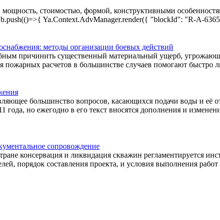
мощность, стоимостью, формой, конструктивными особенностям
sh(()=>{ Ya.Context.AdvManager.render({ "blockId": "R-A-636531
оснабжения: методы организации боевых действий
обным причинить существенный материальный ущерб, угрожающ
 пожарных расчетов в большинстве случаев помогают быстро лик
жения
вляющее большинство вопросов, касающихся подачи воды и её о
 года, но ежегодно в его текст вносятся дополнения и изменени
окументальное сопровождение
тране консервация и ликвидация скважин регламентируется инст
ей, порядок составления проекта, и условия выполнения работ в