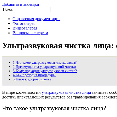
Добавить в закладки
Справочная документация
Фотогалерея
Видеогалерея
Вопросы экспертам
Ультразвуковая чистка лица: 
1
Что такое ультразвуковая чистка лица?
2
Преимущества ультразвуковой чистки
3
Кому подходит ультразвуковая чистка?
4
Как проходит процедура?
5
Ключ к здоровой коже
В мире косметологии
ультразвуковая чистка лица
занимает особ
достичь впечатляющих результатов без травмирования верхнег
Что такое ультразвуковая чистка лица?