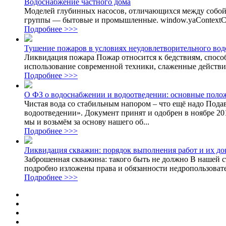
Водоснабжение частного дома
Моделей глубинных насосов, отличающихся между собой 
группы — бытовые и промышленные. window.yaContextCb.pu
Подробнее >>>
Тушение пожаров в условиях неудовлетворительного вод
Ликвидация пожара Пожар относится к бедствиям, спос
использование современной техники, слаженные действия
Подробнее >>>
О ФЗ о водоснабжении и водоотведении: основные поло
Чистая вода со стабильным напором – что ещё надо Пода
водоотведении». Документ принят и одобрен в ноябре 2011
мы и возьмём за основу нашего об...
Подробнее >>>
Ликвидация скважин: порядок выполнения работ и их д
Заброшенная скважина: такого быть не должно В нашей с
подробно изложены права и обязанности недропользовател
Подробнее >>>