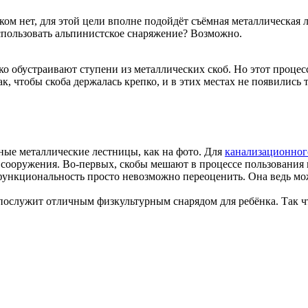
ком нет, для этой цели вполне подойдёт съёмная металлическая 
спользовать альпинистское снаряжение? Возможно.
дко обустраивают ступени из металлических скоб. Но этот процес
так, чтобы скоба держалась крепко, и в этих местах не появились
рные металлические лестницы, как на фото. Для
канализационног
о сооружения. Во-первых, скобы мешают в процессе пользования 
ункциональность просто невозможно переоценить. Она ведь может
 послужит отличным физкультурным снарядом для ребёнка. Так что