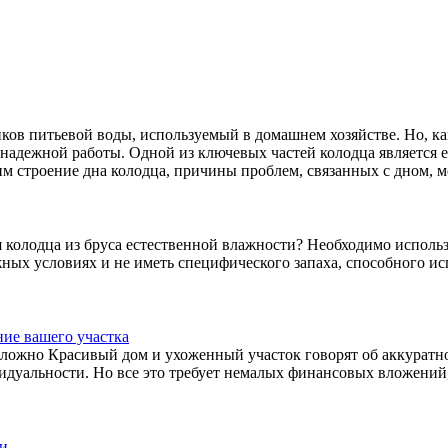
ов питьевой воды, используемый в домашнем хозяйстве. Но, как
надежной работы. Одной из ключевых частей колодца является е
им строение дна колодца, причины проблем, связанных с дном, ме
ля колодца из бруса естественной влажности? Необходимо испол
ных условиях и не иметь специфического запаха, способного и
ние вашего участка
 сложно Красивый дом и ухоженный участок говорят об аккуратн
идуальности. Но все это требует немалых финансовых вложений
ии