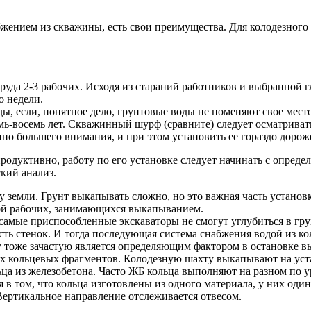
абжением из скважины, есть свои преимущества. Для колодезного
да 2-3 рабочих. Исходя из стараний работников и выбранной гл
о недели.
ды, если, понятное дело, грунтовые воды не поменяют свое мес
мь-восемь лет. Скважинный шурф (сравните) следует осматриват
но большего внимания, и при этом установить ее гораздо дорож
родуктивно, работу по его установке следует начинать с опреде
ский анализ.
земли. Грунт выкапывать сложно, но это важная часть установки
кой рабочих, занимающихся выкапыванием.
самые приспособленные экскаваторы не смогут углубиться в гру
ть стенок. И тогда последующая система снабжения водой из ко
ту тоже зачастую является определяющим фактором в остановке в
ых кольцевых фрагментов. Колодезную шахту выкапывают на уст
ьца из железобетона. Часто ЖБ кольца выполняют на разном по
я в том, что кольца изготовлены из одного материала, у них од
Вертикальное направление отслеживается отвесом.