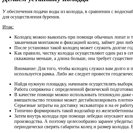
У обеспечения подачи воды из колодца, в сравнении с водосн
для осуществления бурения.
Итак:
Колодец можно выкопать при помощи обычных лопат и тру
заканчивая монтажом и фиксацией колец, займет дни либ
После установки такой колодец может служить долгие го
Как правило, чистку колодца осуществляют один раз в се
скважины меньше, а длина больше, она требует существен
Внимание: Для того, чтобы колодец служил вам долго и п
используется рамка. Либо же следует провести геодезиче
Найдя нужную площадку, начинаем осуществлять выборку 
Работа сопряжена с определенной физической подготов
В качестве помощи можно использовать технику,но даже 
вмешательство техники может дестабилизировать плотнос
Серьезные затраты на доставку экскаватора и на ее рабо
Типично формировать такой водозабор из железобетонн
Затем внутрь колодца при помощи лебедки опускают кол
производства. А поэтому целесообразно заранее убедитьс
периодически сверять габариты колец и размер колодца. 