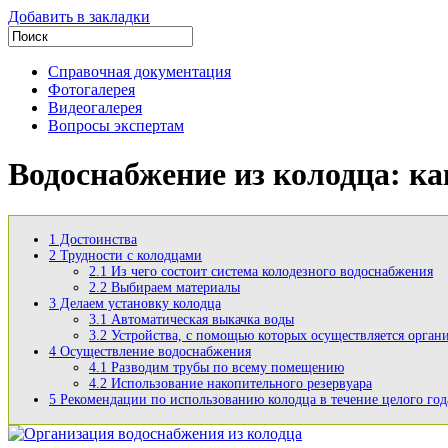
Добавить в закладки
Справочная документация
Фотогалерея
Видеогалерея
Вопросы экспертам
Водоснабжение из колодца: ка
1
Достоинства
2
Трудности с колодцами
2.1
Из чего состоит система колодезного водоснабжения
2.2
Выбираем материалы
3
Делаем установку колодца
3.1
Автоматическая выкачка воды
3.2
Устройства, с помощью которых осуществляется орган
4
Осуществление водоснабжения
4.1
Разводим трубы по всему помещению
4.2
Использование накопительного резервуара
5
Рекомендации по использованию колодца в течение целого год