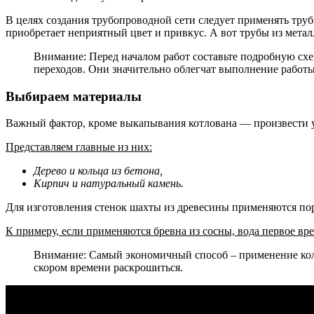
В целях создания трубопроводной сети следует применять труб
приобретает неприятный цвет и привкус. А вот трубы из мет
Внимание: Перед началом работ составьте подробную схе
переходов. Они значительно облегчат выполнение работы
Выбираем материалы
Важный фактор, кроме выкапывания котлована — произвести у
Представляем главные из них:
Дерево и кольца из бетона,
Кирпич и натуральный камень.
Для изготовления стенок шахты из древесины применяются поро
К примеру, если применяются бревна из сосны, вода первое вре
Внимание: Самый экономичный способ – применение колец
скором времени раскрошиться.