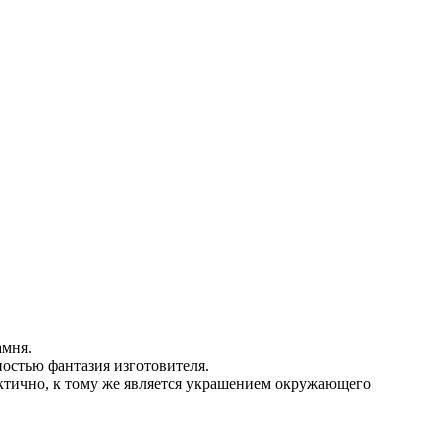
амня.
ностью фантазия изготовителя.
актично, к тому же является украшением окружающего