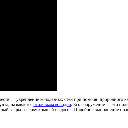
ществ — укрепление колодезных стен при помощи природного к
рунта, называется
оголовком колодца
. Его сооружение — это пол
оторый закрыт сверху крышей из досок. Подобное выполнение пр