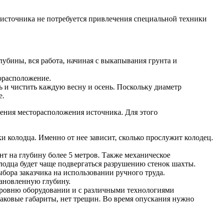
 источника не потребуется привлечения специальной техники
убины, вся работа, начиная с выкапывания грунта и
торасположение.
ь и чистить каждую весну и осень. Поскольку диаметр
е.
ления месторасположения источника. Для этого
 колодца. Именно от нее зависит, сколько прослужит колодец.
нт на глубину более 5 метров. Также механическое
лодца будет чаще подвергаться разрушению стенок шахты.
ыбора заказчика на использовании ручного труда.
ановленную глубину.
 уровню оборудовании и с различными технологиями
инаковые габариты, нет трещин. Во время опускания нужно