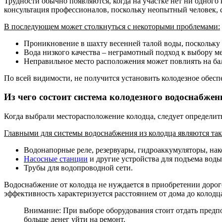
Трудности обычно появляются, когда на участке нет ни одного
консультация профессионалов, поскольку неопытный человек, 
В последующем может столкнуться с некоторыми проблемами:
Проникновение в шахту весенней талой воды, поскольку 
Вода низкого качества – неграмотный подход к выбору м
Неправильное место расположения может повлиять на бал
По всей видимости, не получится установить колодезное обесп
Из чего состоит система колодезного водоснабжен
Когда выбрали месторасположение колодца, следует определиться
Главными для системы водоснабжения из колодца являются так
Водонапорные реле, резервуары, гидроаккумуляторы, нак
Насосные станции
и другие устройства для подъема воды
Трубы для водопроводной сети.
Водоснабжение от колодца не нуждается в приобретении доро
эффективность характеризуется расстоянием от дома до колодца
Внимание: При выборе оборудования стоит отдать предп
больше денег уйти на ремонт.