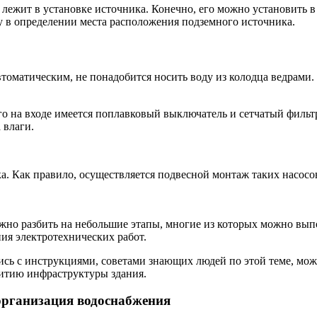
ежит в установке источника. Конечно, его можно установить в 
у в определении места расположения подземного источника.
 автоматическим, не понадобится носить воду из колодца ведрам
его на входе имеется поплавковый выключатель и сетчатый фильт
 влаги.
. Как правило, осуществляется подвесной монтаж таких насосо
ожно разбить на небольшие этапы, многие из которых можно вы
ия электротехнических работ.
ь с инструкциями, советами знающих людей по этой теме, можн
витию инфраструктуры здания.
организация водоснабжения