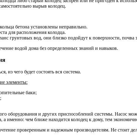
 колодца либо старый колодец засорен или не пригоден к исполь
самостоятельно вырыв колодец.
кольца бетона установлены неправильно.
еста для расположения колодца.
анс грунтовых вод, они близко подойдут к поверхности, почва 
ечение водой дома без определенных знаний и навыков.
ия
, из чего будет состоять вся система.
ие элементы:
опительные баки;
;
гого оборудования и других приспособлений системы. Насос мо
, а именно: чем ближе находится колодец к дому, тем экономичне
очтение проверенным и надежным производителям. Не стоит дел