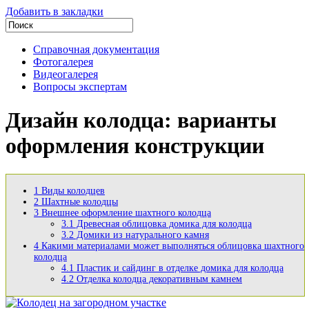
Добавить в закладки
Справочная документация
Фотогалерея
Видеогалерея
Вопросы экспертам
Дизайн колодца: варианты
оформления конструкции
1
Виды колодцев
2
Шахтные колодцы
3
Внешнее оформление шахтного колодца
3.1
Древесная облицовка домика для колодца
3.2
Домики из натурального камня
4
Какими материалами может выполняться облицовка шахтного
колодца
4.1
Пластик и сайдинг в отделке домика для колодца
4.2
Отделка колодца декоративным камнем