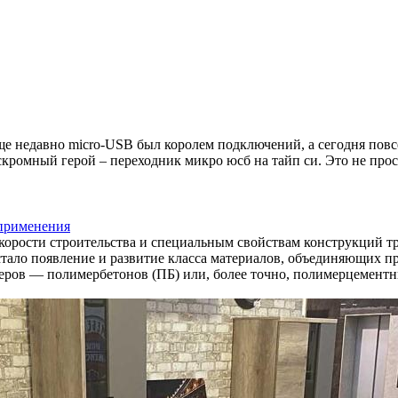
е недавно micro-USB был королем подключений, а сегодня повсе
кромный герой – переходник микро юсб на тайп си. Это не прос
 применения
скорости строительства и специальным свойствам конструкций 
тало появление и развитие класса материалов, объединяющих п
ров — полимербетонов (ПБ) или, более точно, полимерцементны