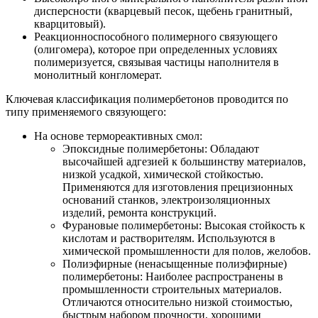
дисперсности (кварцевый песок, щебень гранитный,
кварцитовый).
Реакционноспособного полимерного связующего
(олигомера), которое при определенных условиях
полимеризуется, связывая частицы наполнителя в
монолитный конгломерат.
Ключевая классификация полимербетонов проводится по
типу применяемого связующего:
На основе термореактивных смол:
Эпоксидные полимербетоны: Обладают
высочайшей адгезией к большинству материалов,
низкой усадкой, химической стойкостью.
Применяются для изготовления прецизионных
оснований станков, электроизоляционных
изделий, ремонта конструкций.
Фурановые полимербетоны: Высокая стойкость к
кислотам и растворителям. Используются в
химической промышленности для полов, желобов.
Полиэфирные (ненасыщенные полиэфирные)
полимербетоны: Наиболее распространены в
промышленности строительных материалов.
Отличаются относительно низкой стоимостью,
быстрым набором прочности, хорошими