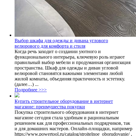
Выбор шкафа для одежды и дивана углового
велюрового для комфорта и стиля
Когда речь заходит о создании уютного и
функционального интерьера, ключевую роль играют
правильный выбор мебели и продуманная организация
пространства. Шкаф для одежды и диван угловой
велюровой становятся важными элементами любой
жилой комнаты, объединяя практичность и эстетику.
(далее…) ...
Подробнее >>>
Купить строительное оборудование в интернет
магазине: преимущества покупки
Покупка строительного оборудования в интернет
магазине сегодня стала удобным и рациональным
решением как для профессиональных подрядчиков, так
и для домашних мастеров. Онлайн-площадки, например
https://www.powertool.ru/catalog/stroitelnoe_oborudovanie/ ,