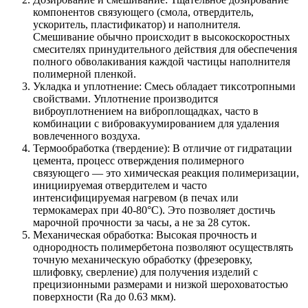
компонентов связующего (смола, отвердитель,
ускоритель, пластификатор) и наполнителя.
Смешивание обычно происходит в высокоскоростных
смесителях принудительного действия для обеспечения
полного обволакивания каждой частицы наполнителя
полимерной пленкой.
Укладка и уплотнение: Смесь обладает тиксотропными
свойствами. Уплотнение производится
виброуплотнением на виброплощадках, часто в
комбинации с вибровакуумированием для удаления
вовлеченного воздуха.
Термообработка (твердение): В отличие от гидратации
цемента, процесс отверждения полимерного
связующего — это химическая реакция полимеризации,
инициируемая отвердителем и часто
интенсифицируемая нагревом (в печах или
термокамерах при 40-80°C). Это позволяет достичь
марочной прочности за часы, а не за 28 суток.
Механическая обработка: Высокая прочность и
однородность полимербетона позволяют осуществлять
точную механическую обработку (фрезеровку,
шлифовку, сверление) для получения изделий с
прецизионными размерами и низкой шероховатостью
поверхности (Ra до 0.63 мкм).