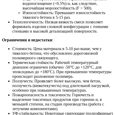
водопоглощение (<0.5%) и, как следствие,
высочайшая морозостойкость (F > 500).
Износостойкость: Превышает износостойкость
тяжелого бетона в 5-15 раз.
Технологичность: Низкая вязкость смеси позволяет
формовать изделия сложной конфигурации с тонкими
стенками и высокой детализацией поверхности.
Ограничения и недостатки
:
Стоимость: Цена материала в 5-10 раз выше, чем у
тяжелого бетона, что обусловлено дороговизной
полимерного связующего.
Термическая стойкость: Рабочий температурный
диапазон ограничен (обычно -50°C до +120°C, для
эпоксидных до +180°C). При превышении температуры
происходит разложение полимера.
Ползучесть: Проявляет более высокую, чем бетон,
ползучесть (вязкотекучесть) под длительной нагрузкой,
особенно при повышенных температурах.
Пожароопасность и токсичность: Горючесть и
выделение токсичных продуктов при горении и, в
меньшей степени, на стадии производства (работа с
летучими компонентами).
УФ-стабильность: Некоторые связующие (полиэфирные)