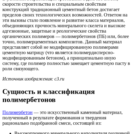
скорости строительства и специальным свойствам
конструкций традиционный цементный бетон достигает
пределов своих технологических возможностей. Ответом на
эти вызовы стало появление и развитие класса материалов,
объединяющих прочность минерального скелета и высокие
адгезионные, защитные и реологические свойства
органических полимеров — полимербетонов (ПБ) или, более
точно, полимерцементных композитов. Данный материал
представляет собой не модифицированную полимерами
цементную матрицу (что является полимердисперсно-
модифицированным бетоном), а принципиально иную
систему, где полимер полностью замещает цементную пасту в
роли связующего.
Источник изображения: c3.ru
Сущность и классификация
полимербетонов
Полимербетон
— это искусственный каменный материал,
полученный в результате формования и твердения
рационально подобранной смеси, состоящей из:
Высокопрочного минерального наполнителя различной