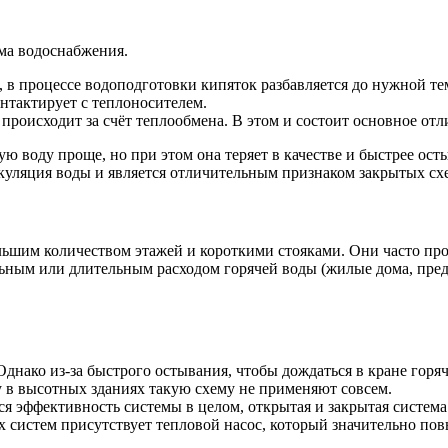
ема водоснабжения.
 в процессе водоподготовки кипяток разбавляется до нужной тем
нтактирует с теплоносителем.
 происходит за счёт теплообмена. В этом и состоит основное от
 воду проще, но при этом она теряет в качестве и быстрее ост
куляция воды и является отличительным признаком закрытых сх
большим количеством этажей и короткими стояками. Они часто п
ьным или длительным расходом горячей воды (жилые дома, пред
Однако из-за быстрого остывания, чтобы дождаться в кране гор
 в высотных зданиях такую схему не применяют совсем.
тся эффективность системы в целом, открытая и закрытая систе
тих систем присутствует тепловой насос, который значительно п