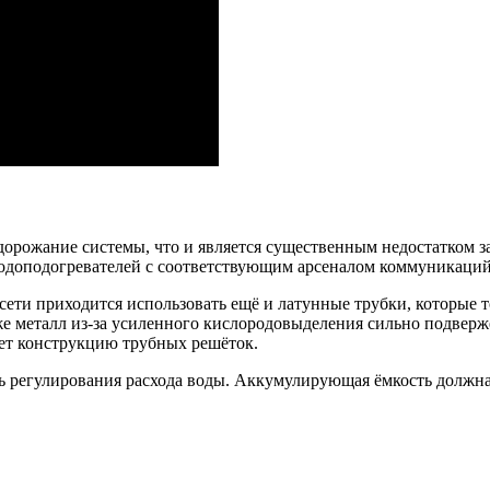
удорожание системы, что и является существенным недостатком з
водоподогревателей с соответствующим арсеналом коммуникаций
ети приходится использовать ещё и латунные трубки, которые т
 металл из-за усиленного кислородовыделения сильно подвержен
ает конструкцию трубных решёток.
ь регулирования расхода воды. Аккумулирующая ёмкость должна 