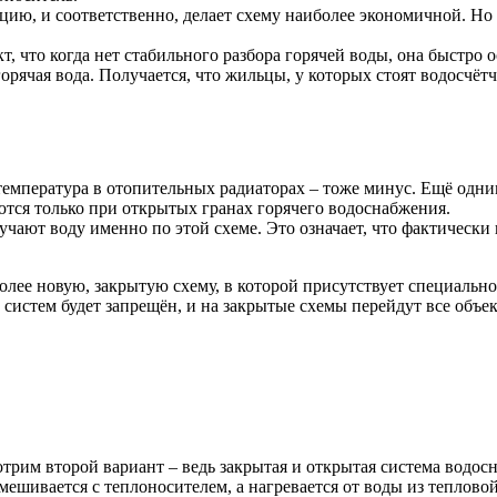
ию, и соответственно, делает схему наиболее экономичной. Но в
, что когда нет стабильного разбора горячей воды, она быстро 
горячая вода. Получается, что жильцы, у которых стоят водосчё
температура в отопительных радиаторах – тоже минус. Ещё одн
ются только при открытых гранах горячего водоснабжения.
ают воду именно по этой схеме. Это означает, что фактически 
олее новую, закрытую схему, в которой присутствует специально
х систем будет запрещён, и на закрытые схемы перейдут все объе
отрим второй вариант – ведь закрытая и открытая система вод
мешивается с теплоносителем, а нагревается от воды из тепловой