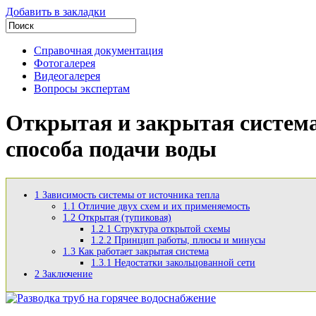
Добавить в закладки
Справочная документация
Фотогалерея
Видеогалерея
Вопросы экспертам
Открытая и закрытая система
способа подачи воды
1
Зависимость системы от источника тепла
1.1
Отличие двух схем и их применяемость
1.2
Открытая (тупиковая)
1.2.1
Структура открытой схемы
1.2.2
Принцип работы, плюсы и минусы
1.3
Как работает закрытая система
1.3.1
Недостатки закольцованной сети
2
Заключение