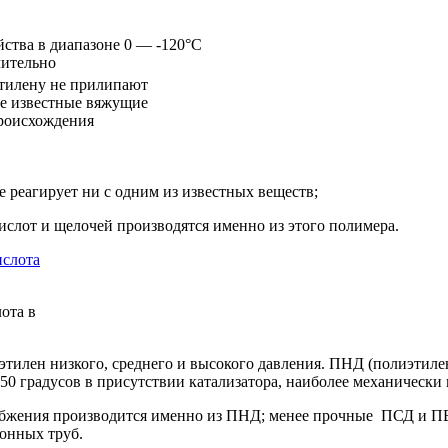
ства в диапазоне 0 — -120°С
чительно
этилену не прилипают
се известные вяжущие
роисхождения
 реагирует ни с одним из известных веществ;
слот и щелочей производятся именно из этого полимера.
ота в
этилен низкого, среднего и высокого давления. ПНД (полиэтил
50 градусов в присутствии катализатора, наиболее механически 
снабжения производится именно из ПНД; менее прочные ПСД и ПВ
онных труб.