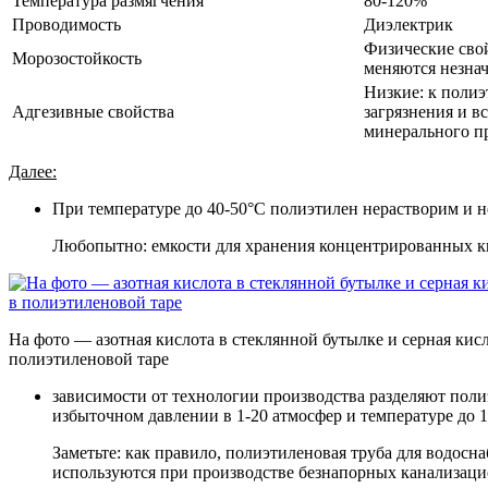
Температура размягчения
80-120%
Проводимость
Диэлектрик
Физические свой
Морозостойкость
меняются незна
Низкие: к поли
Адгезивные свойства
загрязнения и в
минерального п
Далее:
При температуре до 40-50°С полиэтилен нерастворим и не
Любопытно: емкости для хранения концентрированных ки
На фото — азотная кислота в стеклянной бутылке и серная кисл
полиэтиленовой таре
зависимости от технологии производства разделяют поли
избыточном давлении в 1-20 атмосфер и температуре до 1
Заметьте: как правило, полиэтиленовая труба для водо
используются при производстве безнапорных канализаци