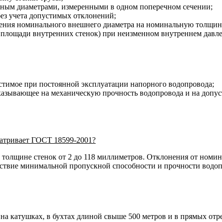
ным диаметрами, измеренными в одном поперечном сечении;
ез учета допустимых отклонений;
ления номинального внешнего диаметра на номинальную толщин
о, площади внутренних стенок) при неизменном внутреннем давле
стимое при постоянной эксплуатации напорного водопровода;
азывающее на механическую прочность водопровода и на допуст
атривает ГОСТ 18599-2001?
и толщине стенок от 2 до 118 миллиметров. Отклонения от ном
етствие минимальной пропускной способности и прочности водо
а катушках, в бухтах длиной свыше 500 метров и в прямых отре