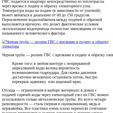
ГВС подается в квартиру непосредственно из теплотрассы
через врезки в подачу и обратку элеваторного узла.
Температура воды на подаче (в зависимости от уличной)
может меняться в диапазоне от 60 до 150 градусов.
Переключение водоснабжения между подачей и обраткой
выполняется вручную, что делает фактические условия
эксплуатации водопровода полностью зависящими от так
называемого человеческого фактора.
Черная труба — розлив ГВС с врезками в подачу и обратку эле
Кроме того: в любом контуре с непрерывной
циркуляцией воды велика вероятность
возникновения гидроудара. Для скачка давления
достаточно мгновенно остановить поток, быстро
перекрыв задвижку или шаровый кран.
Отсюда — ограничения в выборе материала: в домах с
подачей горячей воды через элеваторный узел на ГВС можно
использовать только металлические трубы. Их всего четыре
разновидности — сталь (черная и оцинкованная), медь и
нержавейка. Все пластики очень плохо переносят сочетание
высоких температур и скачков давления: в лучшем случае