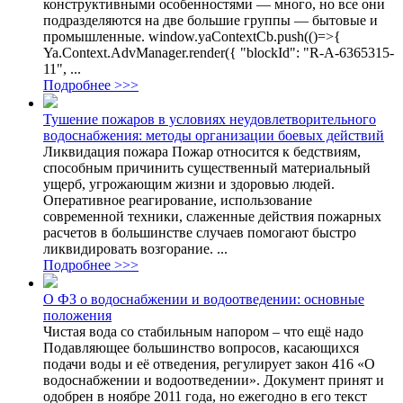
конструктивными особенностями — много, но все они
подразделяются на две большие группы — бытовые и
промышленные. window.yaContextCb.push(()=>{
Ya.Context.AdvManager.render({ "blockId": "R-A-6365315-
11", ...
Подробнее >>>
Тушение пожаров в условиях неудовлетворительного
водоснабжения: методы организации боевых действий
Ликвидация пожара Пожар относится к бедствиям,
способным причинить существенный материальный
ущерб, угрожающим жизни и здоровью людей.
Оперативное реагирование, использование
современной техники, слаженные действия пожарных
расчетов в большинстве случаев помогают быстро
ликвидировать возгорание. ...
Подробнее >>>
О ФЗ о водоснабжении и водоотведении: основные
положения
Чистая вода со стабильным напором – что ещё надо
Подавляющее большинство вопросов, касающихся
подачи воды и её отведения, регулирует закон 416 «О
водоснабжении и водоотведении». Документ принят и
одобрен в ноябре 2011 года, но ежегодно в его текст