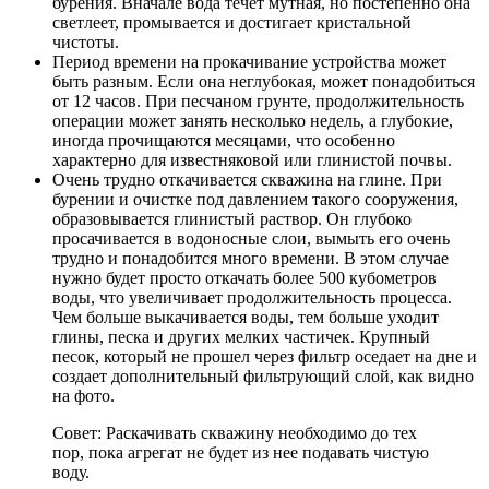
бурения. Вначале вода течет мутная, но постепенно она
светлеет, промывается и достигает кристальной
чистоты.
Период времени на прокачивание устройства может
быть разным. Если она неглубокая, может понадобиться
от 12 часов. При песчаном грунте, продолжительность
операции может занять несколько недель, а глубокие,
иногда прочищаются месяцами, что особенно
характерно для известняковой или глинистой почвы.
Очень трудно откачивается скважина на глине. При
бурении и очистке под давлением такого сооружения,
образовывается глинистый раствор. Он глубоко
просачивается в водоносные слои, вымыть его очень
трудно и понадобится много времени. В этом случае
нужно будет просто откачать более 500 кубометров
воды, что увеличивает продолжительность процесса.
Чем больше выкачивается воды, тем больше уходит
глины, песка и других мелких частичек. Крупный
песок, который не прошел через фильтр оседает на дне и
создает дополнительный фильтрующий слой, как видно
на фото.
Совет: Раскачивать скважину необходимо до тех
пор, пока агрегат не будет из нее подавать чистую
воду.