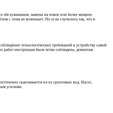
го обслуживания, замены на новое или более мощное
ем с этим не возникает. Но если случилось так, что в
есоблюдение технологических требований к устройству самой
их работ инструкция была четко соблюдена, демонтаж
постепенно скапливается ил из грунтовых вод. Насос,
ным усилиям.