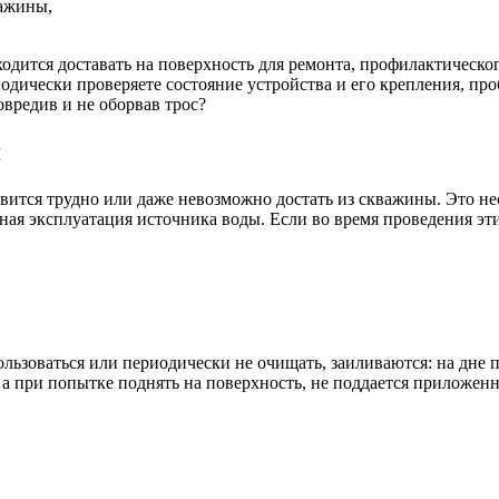
важины,
дится доставать на поверхность для ремонта, профилактическо
дически проверяете состояние устройства и его крепления, пробл
овредив и не оборвав трос?
я
овится трудно или даже невозможно достать из скважины. Это н
ная эксплуатация источника воды. Если во время проведения эт
ользоваться или периодически не очищать, заиливаются: на дне 
, а при попытке поднять на поверхность, не поддается приложен