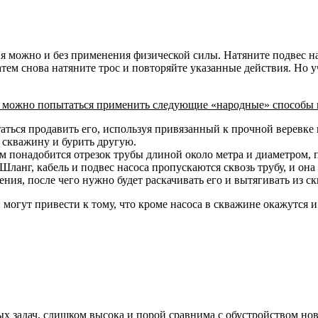
я можно и без применения физической силы. Натяните подвес на
тем снова натяните трос и повторяйте указанные действия. Но у
м, можно попытаться применить следующие «народные» способы 
аться продавить его, используя привязанный к прочной веревке гр
у скважину и бурить другую.
ам понадобится отрезок трубы длиной около метра и диаметром, 
Шланг, кабель и подвес насоса пропускаются сквозь трубу, и она
ния, после чего нужно будет раскачивать его и вытягивать из с
 могут привести к тому, что кроме насоса в скважине окажутся 
х задач, слишком высока и порой сравнима с обустройством но