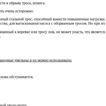
ти к обрыву троса, шланга.
ть очень осторожно.
нный стальной трос, способный вынести повышенные нагрузки.
тва, для вытаскивания насоса с оборванным тросом. Но при их о
язанный к веревке или тросу лом, он может упасть, что являетс
.
народные умельцы и их можно использовать:
снова обстукивается.
ной около метра.