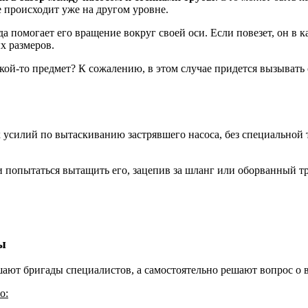
 происходит уже на другом уровне.
 помогает его вращение вокруг своей оси. Если повезет, он в ка
х размеров.
какой-то предмет? К сожалению, в этом случае придется вызыват
х усилий по вытаскиванию застрявшего насоса, без специальной т
попытаться вытащить его, зацепив за шланг или оборванный тро
ы
ают бригады специалистов, а самостоятельно решают вопрос о 
о: