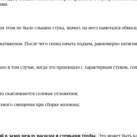
ами.
при этом не было слышно стука, значит, на него намотался обвис
 натяжения. После чего снова начать подъем, равномерно натягива
жно в том случае, когда это произошло с характерным стуком, 
сто скапливаются солевые отложения;
осевого смещения при сборке колонны;
й в зазор между насосом и стенками трубы
. Это может быть к