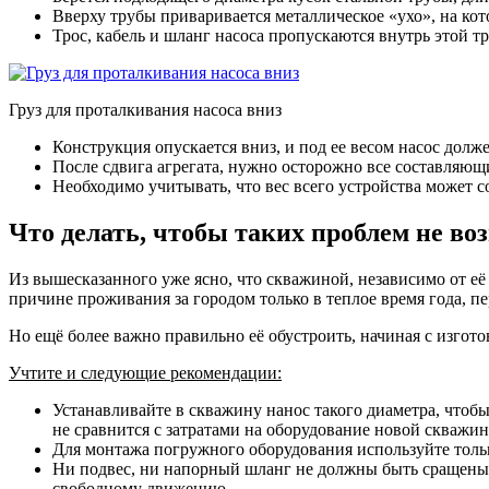
Вверху трубы приваривается металлическое «ухо», на кот
Трос, кабель и шланг насоса пропускаются внутрь этой т
Груз для проталкивания насоса вниз
Конструкция опускается вниз, и под ее весом насос долже
После сдвига агрегата, нужно осторожно все составляющ
Необходимо учитывать, что вес всего устройства может с
Что делать, чтобы таких проблем не во
Из вышесказанного уже ясно, что скважиной, независимо от её 
причине проживания за городом только в теплое время года, пе
Но ещё более важно правильно её обустроить, начиная с изгот
Учтите и следующие рекомендации:
Устанавливайте в скважину нанос такого диаметра, чтобы
не сравнится с затратами на оборудование новой скважи
Для монтажа погружного оборудования используйте тольк
Ни подвес, ни напорный шланг не должны быть сращены и
свободному движению.