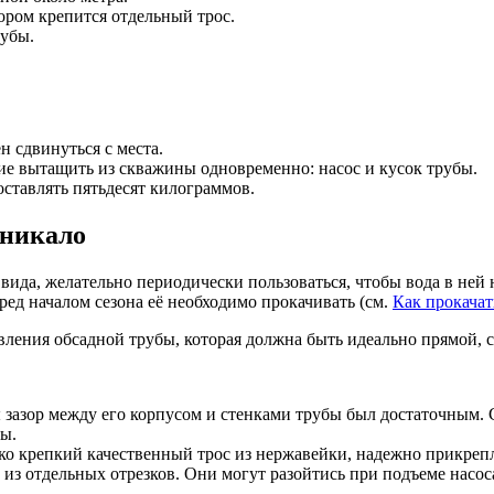
ором крепится отдельный трос.
рубы.
н сдвинуться с места.
ие вытащить из скважины одновременно: насос и кусок трубы.
оставлять пятьдесят килограммов.
зникало
вида, желательно периодически пользоваться, чтобы вода в ней 
ред началом сезона её необходимо прокачивать (см.
Как прокача
овления обсадной трубы, которая должна быть идеально прямой,
 зазор между его корпусом и стенками трубы был достаточным. С
ны.
о крепкий качественный трос из нержавейки, надежно прикрепля
з отдельных отрезков. Они могут разойтись при подъеме насоса,