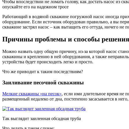
Чтобы впоследствии не ломать голову, как достать насос из ск
опускайте его на надежном тросе
Работающий в водяной скважине погружной насос иногда прихо
оборудование. Если источник оборудован правильно, а вы перио
скважине застрял насос – как вытащить его оттуда, ничего не п
Причины проблемы и способы решени
Можно назвать одну общую причину, из-за которой насос стан
скважины и креплению в ней оборудования, а также неправиль
устройства будет происходить легко и просто.
Что же приводит к таким последствиям?
Заиливание песочной скважины
Мелкие скважины «на песок»
, если ими длительное время не п
размещенный недалеко от дна, постепенно засасывается в него
Так выглядит заиленная обсадная труба
Что делать в таком случае: