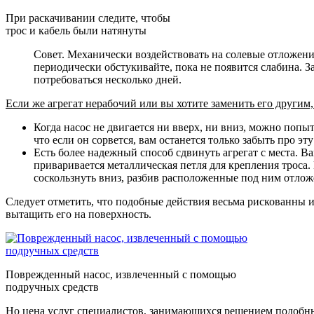
При раскачивании следите, чтобы
трос и кабель были натянуты
Совет. Механически воздействовать на солевые отложени
периодически обстукивайте, пока не появится слабина. За
потребоваться несколько дней.
Если же агрегат нерабочий или вы хотите заменить его други
Когда насос не двигается ни вверх, ни вниз, можно попыт
что если он сорвется, вам останется только забыть про эт
Есть более надежный способ сдвинуть агрегат с места. В
приваривается металлическая петля для крепления троса. 
соскользнуть вниз, разбив расположенные под ним отложе
Следует отметить, что подобные действия весьма рискованны и
вытащить его на поверхность.
Поврежденный насос, извлеченный с помощью
подручных средств
Но цена услуг специалистов, занимающихся решением подобны