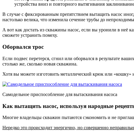
устройства вниз и повторного вытягивания заклинивание
В случае с фиксированным препятствием вытащить насос иногда
настолько велика, что изменила сечение трубы до непроходимы
А вот как достать из скважины насос, если вы уронили в неё 
сможете устранить помеху.
Оборвался трос
Если подвес перетерся, сгнил или оборвался в результате ваши
столько же, сколько новая скважина.
Хотя вы можете изготовить металлический крюк или «кошку» и 
Самодельное приспособление для вытаскивания насоса
Как вытащить насос, используя народные рецепт
Многие владельцы скважин пытаются сэкономить и не приглаш
Нередко это происходит энергично, но совершенно неправильн